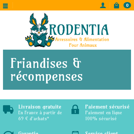
0
Friandises &
récompenses
Livraison gratuite
Paiement sécurisé
En France à partir de
Paiement en ligne
69 € d'achats*
100% sécurisé
Garantie
Service client