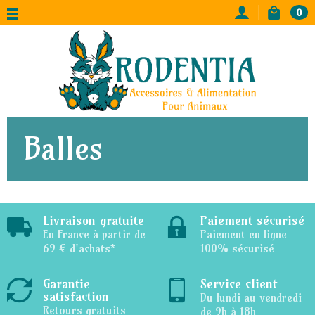
0
Balles
Livraison gratuite
Paiement sécurisé
En France à partir de
Paiement en ligne
69 € d'achats*
100% sécurisé
Garantie
Service client
satisfaction
Du lundi au vendredi
Retours gratuits
de 9h à 18h