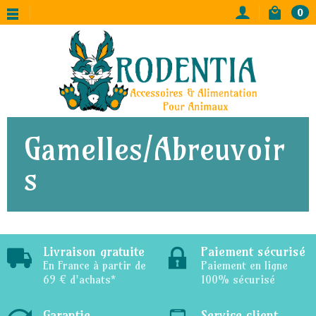
0
Gamelles/Abreuvoir
s
Livraison gratuite
Paiement sécurisé
En France à partir de
Paiement en ligne
69 € d'achats*
100% sécurisé
Garantie
Service client