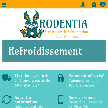
0
Refroidissement
Livraison gratuite
Paiement sécurisé
En France à partir de
Paiement en ligne
69 € d'achats*
100% sécurisé
Garantie
Service client
satisfaction
Du lundi au vendredi
Retours gratuits
de 9h à 18h