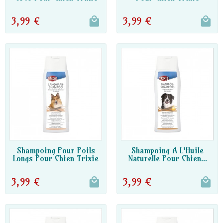
3,99 €
3,99 €
DISPO PARTENAIRE
DISPO PARTENAIRE
Shampoing Pour Poils
Shampoing A L'Huile
Longs Pour Chien Trixie
Naturelle Pour Chien...
3,99 €
3,99 €