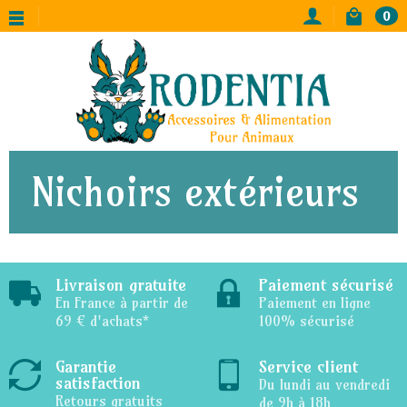
0
Nichoirs extérieurs
Livraison gratuite
Paiement sécurisé
En France à partir de
Paiement en ligne
69 € d'achats*
100% sécurisé
Garantie
Service client
satisfaction
Du lundi au vendredi
Retours gratuits
de 9h à 18h