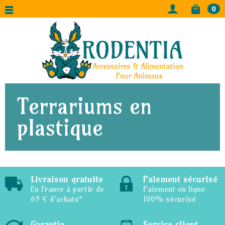
0
Terrariums en
plastique
Livraison gratuite
Paiement sécurisé
En France à partir de
Paiement en ligne
69 € d'achats*
100% sécurisé
Garantie
Service client