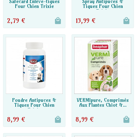
DISPO PARTENAIRE
DISPO PARTENAIRE
Safecard Enlève-tiques
Spray Antipuces &
Pour Chien Trixie
Tiques Pour Chien
Trixie
2,79 €
13,99 €
DISPO PARTENAIRE
DISPO PARTENAIRE
Poudre Antipuces &
VERMIpure, Comprimés
Tiques Pour Chien
Aux Plantes Chiot &...
Trixie
8,99 €
8,99 €