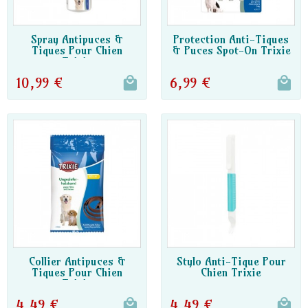
DISPO PARTENAIRE
DISPO PARTENAIRE
Spray Antipuces &
Protection Anti-Tiques
Tiques Pour Chien
& Puces Spot-On Trixie
Trixie
10,99 €
6,99 €
DISPO PARTENAIRE
DISPO PARTENAIRE
Collier Antipuces &
Stylo Anti-Tique Pour
Tiques Pour Chien
Chien Trixie
Trixie
4,49 €
4,49 €