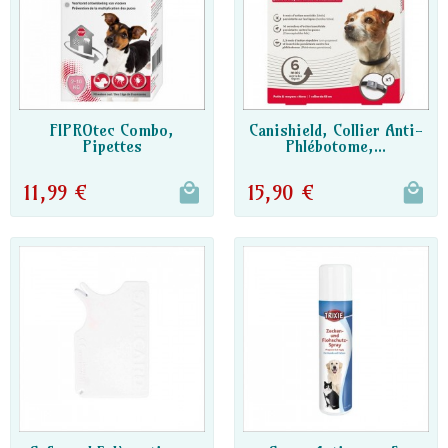
PRODUIT DISPONIBLE AVEC
PRODUIT DISPONIBLE AVEC
FIPROtec Combo,
Canishield, Collier Anti-
D'AUTRES OPTIONS
Pipettes
D'AUTRES OPTIONS
Phlébotome,...
Antiparasitaire...
11,99 €
15,90 €