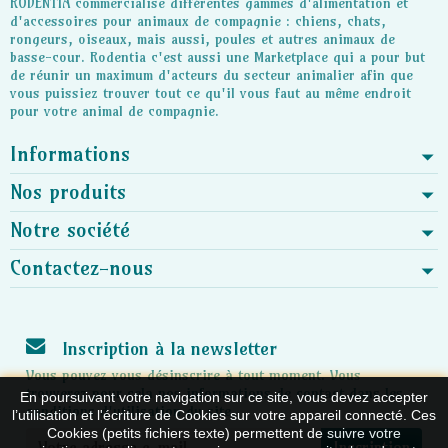
RODENTIA commercialise différentes gammes d'alimentation et
d'accessoires pour animaux de compagnie : chiens, chats,
rongeurs, oiseaux, mais aussi, poules et autres animaux de
basse-cour. Rodentia c'est aussi une Marketplace qui a pour but
de réunir un maximum d'acteurs du secteur animalier afin que
vous puissiez trouver tout ce qu'il vous faut au même endroit
pour votre animal de compagnie.
Informations
Nos produits
Notre société
Contactez-nous
Inscription à la newsletter
Vous pouvez vous désinscrire à tout moment. Vous
trouverez pour cela nos informations de contact dans les
En poursuivant votre navigation sur ce site, vous devez accepter
conditions d'utilisation du site.
l’utilisation et l'écriture de Cookies sur votre appareil connecté. Ces
Cookies (petits fichiers texte) permettent de suivre votre