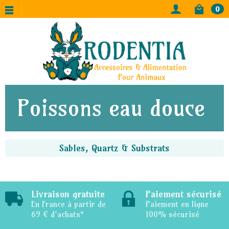
0
Poissons eau douce
Sables, Quartz & Substrats
Livraison gratuite
Paiement sécurisé
En France à partir de
Paiement en ligne
69 € d'achats*
100% sécurisé