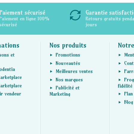
Paiement sécurisé
Garantie satisfact
Paiement en ligne 100%
Retours gratuits pend
sécurisé
jours
mations
Nos produits
Notre
sons et
Promotions
Ment
Nouveautés
Cont
odentia
Meilleures ventes
Parr
arketplace
Nos marques
Pro
arketplace
fidélité
Publicité et
ir vendeur
Plan
Marketing
Blog