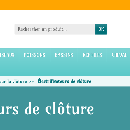
OK
ISEAUX
POISSONS
BASSINS
REPTILES
CHEVAL
our la clôture
Électrificateurs de clôture
eurs de clôture