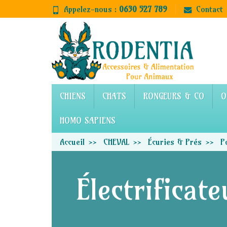
Appelez-nous :
0630 527 789
Contact
CHIENS
CHATS
RONGEURS & CO
O
HOMO SAPIENS
Accueil
CHEVAL
Écuries & Prés
P
Électrificat